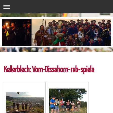
Kellerblech: Vom-Dissahorn-rab-spiela