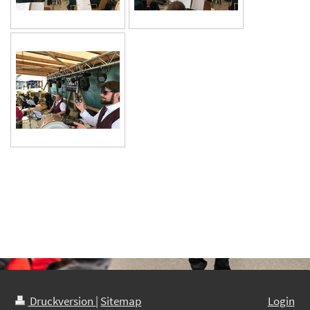
Druckversion
|
Sitemap
Login