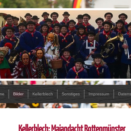
ine
Bilder
Kellerblech
Sonstiges
Impressum
Datens
Kellerblech: Maiandacht Rottenmünster