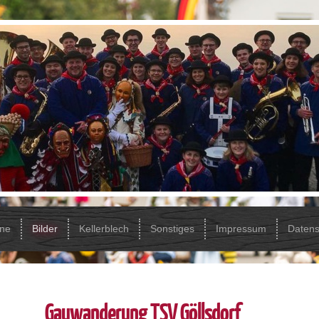
ine
Bilder
Kellerblech
Sonstiges
Impressum
Datens
Gauwanderung TSV Göllsdorf